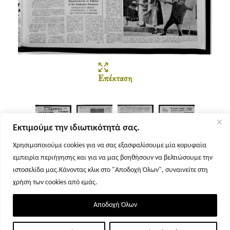
Επέκταση
Εκτιμούμε την ιδιωτικότητά σας.
Χρησιμοποιούμε cookies για να σας εξασφαλίσουμε μία κορυφαία
εμπειρία περιήγησης και για να μας βοηθήσουν να βελτιώσουμε την
Σελίδα 1
Σελίδα 2
Σελίδα 3
Σελίδα 4
ιστοσελίδα μας.Κάνοντας κλικ στο "Αποδοχή Όλων", συναινείτε στη
χρήση των cookies από εμάς.
Αποδοχή Όλων