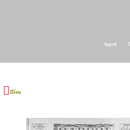
Αρχική
Π
Πίσω