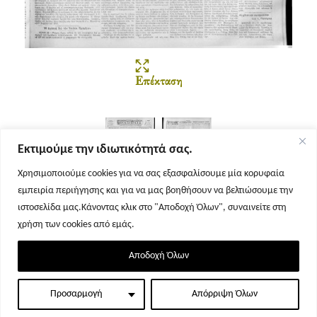
Επέκταση
Εκτιμούμε την ιδιωτικότητά σας.
Χρησιμοποιούμε cookies για να σας εξασφαλίσουμε μία κορυφαία
εμπειρία περιήγησης και για να μας βοηθήσουν να βελτιώσουμε την
Σελίδα 1
Σελίδα 2
ιστοσελίδα μας.Κάνοντας κλικ στο "Αποδοχή Όλων", συναινείτε στη
χρήση των cookies από εμάς.
Αποδοχή Όλων
Προσαρμογή
Απόρριψη Όλων