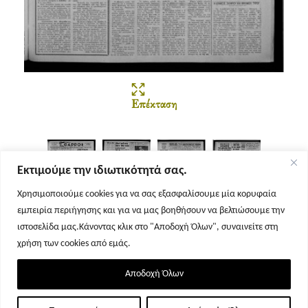
Επέκταση
Εκτιμούμε την ιδιωτικότητά σας.
Χρησιμοποιούμε cookies για να σας εξασφαλίσουμε μία κορυφαία
εμπειρία περιήγησης και για να μας βοηθήσουν να βελτιώσουμε την
Σελίδα 1
Σελίδα 2
Σελίδα 3
Σελίδα 4
ιστοσελίδα μας.Κάνοντας κλικ στο "Αποδοχή Όλων", συναινείτε στη
χρήση των cookies από εμάς.
Αποδοχή Όλων