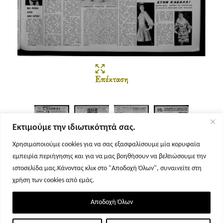
Επέκταση
Εκτιμούμε την ιδιωτικότητά σας.
Χρησιμοποιούμε cookies για να σας εξασφαλίσουμε μία κορυφαία
εμπειρία περιήγησης και για να μας βοηθήσουν να βελτιώσουμε την
Σελίδα 1
Σελίδα 2
Σελίδα 3
Σελίδα 4
ιστοσελίδα μας.Κάνοντας κλικ στο "Αποδοχή Όλων", συναινείτε στη
χρήση των cookies από εμάς.
Αποδοχή Όλων