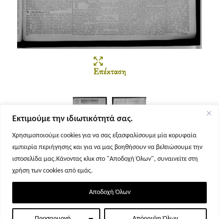
Επέκταση
Εκτιμούμε την ιδιωτικότητά σας.
Χρησιμοποιούμε cookies για να σας εξασφαλίσουμε μία κορυφαία
εμπειρία περιήγησης και για να μας βοηθήσουν να βελτιώσουμε την
Σελίδα 1
Σελίδα 2
ιστοσελίδα μας.Κάνοντας κλικ στο "Αποδοχή Όλων", συναινείτε στη
χρήση των cookies από εμάς.
Αποδοχή Όλων
Προσαρμογή
Απόρριψη Όλων