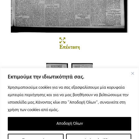
Επέκταση
Εκτιμούμε την ιδιωτικότητά σας.
Χρησιμοποιούμε cookies για να σας εξασφαλίσουμε μία κορυφαία
εμπειρία περιήγησης και για να μας βοηθήσουν να βελτιώσουμε την
Σελίδα 1
Σελίδα 2
ιστοσελίδα μας.Κάνοντας κλικ στο "Αποδοχή Όλων", συναινείτε στη
χρήση των cookies από εμάς.
Αποδοχή Όλων