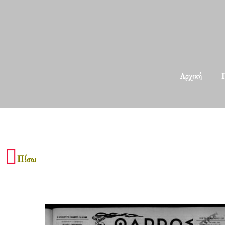
Αρχική
Π
Πίσω