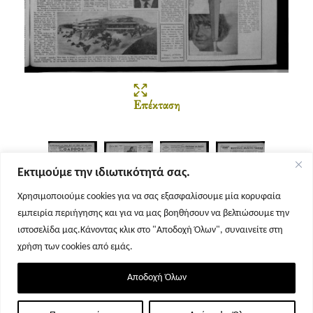
Επέκταση
Εκτιμούμε την ιδιωτικότητά σας.
Χρησιμοποιούμε cookies για να σας εξασφαλίσουμε μία κορυφαία
εμπειρία περιήγησης και για να μας βοηθήσουν να βελτιώσουμε την
Σελίδα 1
Σελίδα 2
Σελίδα 3
Σελίδα 4
ιστοσελίδα μας.Κάνοντας κλικ στο "Αποδοχή Όλων", συναινείτε στη
χρήση των cookies από εμάς.
Αποδοχή Όλων