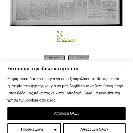
Επέκταση
Εκτιμούμε την ιδιωτικότητά σας.
Χρησιμοποιούμε cookies για να σας εξασφαλίσουμε μία κορυφαία
εμπειρία περιήγησης και για να μας βοηθήσουν να βελτιώσουμε την
Σελίδα 1
Σελίδα 2
ιστοσελίδα μας.Κάνοντας κλικ στο "Αποδοχή Όλων", συναινείτε στη
χρήση των cookies από εμάς.
Αποδοχή Όλων
Προσαρμογή
Απόρριψη Όλων