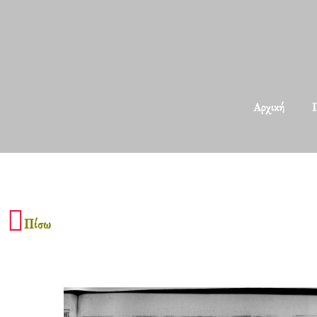
Αρχική
Π
Πίσω