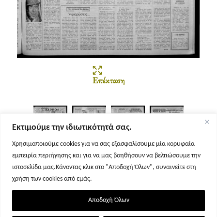
Επέκταση
Εκτιμούμε την ιδιωτικότητά σας.
Χρησιμοποιούμε cookies για να σας εξασφαλίσουμε μία κορυφαία
εμπειρία περιήγησης και για να μας βοηθήσουν να βελτιώσουμε την
Σελίδα 1
Σελίδα 2
Σελίδα 3
Σελίδα 4
ιστοσελίδα μας.Κάνοντας κλικ στο "Αποδοχή Όλων", συναινείτε στη
χρήση των cookies από εμάς.
Αποδοχή Όλων