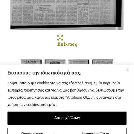
Επέκταση
Εκτιμούμε την ιδιωτικότητά σας.
Χρησιμοποιούμε cookies για να σας εξασφαλίσουμε μία κορυφαία
εμπειρία περιήγησης και για να μας βοηθήσουν να βελτιώσουμε την
Σελίδα 1
Σελίδα 2
Σελίδα 3
Σελίδα 4
ιστοσελίδα μας.Κάνοντας κλικ στο "Αποδοχή Όλων", συναινείτε στη
χρήση των cookies από εμάς.
Αποδοχή Όλων