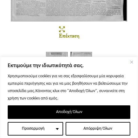
Επέκταση
Εκτιμούμε την ιδιωτικότητά σας.
Χρησιμοποιούμε cookies για να σας εξασφαλίσουμε μία κορυφαία
εμπειρία περιήγησης και για να μας βοηθήσουν να βελτιώσουμε την
Σελίδα 1
Σελίδα 2
ιστοσελίδα μας.Κάνοντας κλικ στο "Αποδοχή Όλων", συναινείτε στη
χρήση των cookies από εμάς.
Αποδοχή Όλων
Προσαρμογή
Απόρριψη Όλων