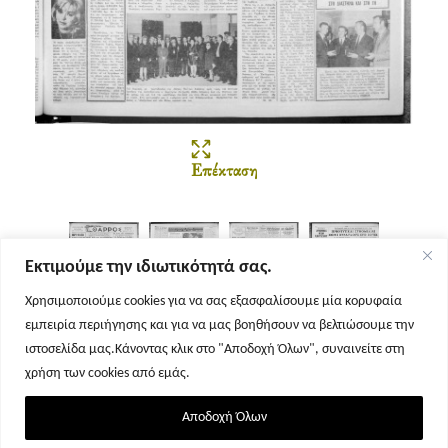
Επέκταση
Εκτιμούμε την ιδιωτικότητά σας.
Χρησιμοποιούμε cookies για να σας εξασφαλίσουμε μία κορυφαία
εμπειρία περιήγησης και για να μας βοηθήσουν να βελτιώσουμε την
Σελίδα 1
Σελίδα 2
Σελίδα 3
Σελίδα 4
ιστοσελίδα μας.Κάνοντας κλικ στο "Αποδοχή Όλων", συναινείτε στη
χρήση των cookies από εμάς.
Αποδοχή Όλων