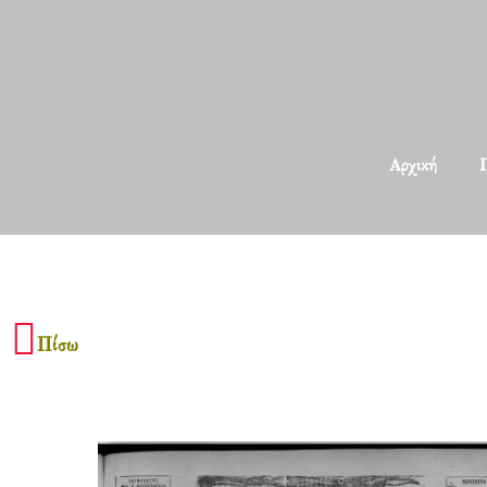
Αρχική
Π
Πίσω