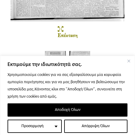
Επέκταση
Εκτιμούμε την ιδιωτικότητά σας.
Χρησιμοποιούμε cookies για να σας εξασφαλίσουμε μία κορυφαία
εμπειρία περιήγησης και για να μας βοηθήσουν να βελτιώσουμε την
Σελίδα 1
Σελίδα 2
ιστοσελίδα μας.Κάνοντας κλικ στο "Αποδοχή Όλων", συναινείτε στη
χρήση των cookies από εμάς.
Αποδοχή Όλων
Προσαρμογή
Απόρριψη Όλων