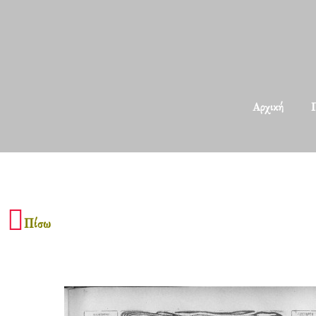
Αρχική
Π
Πίσω