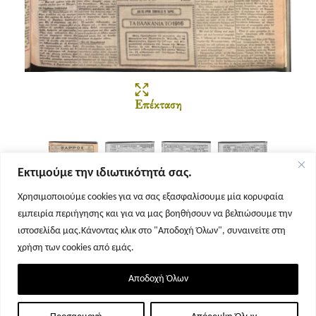
Επέκταση
Εκτιμούμε την ιδιωτικότητά σας.
Χρησιμοποιούμε cookies για να σας εξασφαλίσουμε μία κορυφαία
εμπειρία περιήγησης και για να μας βοηθήσουν να βελτιώσουμε την
Σελίδα 1
Σελίδα 2
Σελίδα 3
Σελίδα 4
ιστοσελίδα μας.Κάνοντας κλικ στο "Αποδοχή Όλων", συναινείτε στη
χρήση των cookies από εμάς.
Αποδοχή Όλων