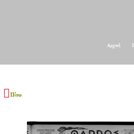
Αρχική
Π
Πίσω