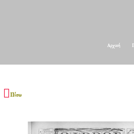
Αρχική
Π
Πίσω