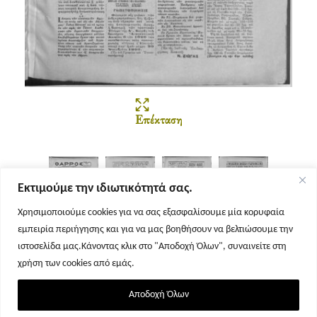
Επέκταση
Εκτιμούμε την ιδιωτικότητά σας.
Χρησιμοποιούμε cookies για να σας εξασφαλίσουμε μία κορυφαία
εμπειρία περιήγησης και για να μας βοηθήσουν να βελτιώσουμε την
Σελίδα 1
Σελίδα 2
Σελίδα 3
Σελίδα 4
ιστοσελίδα μας.Κάνοντας κλικ στο "Αποδοχή Όλων", συναινείτε στη
χρήση των cookies από εμάς.
Αποδοχή Όλων