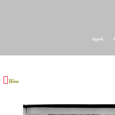
Αρχική
Π
Πίσω