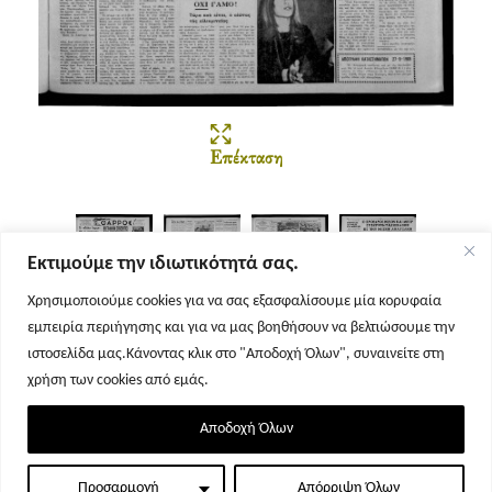
Επέκταση
Εκτιμούμε την ιδιωτικότητά σας.
Χρησιμοποιούμε cookies για να σας εξασφαλίσουμε μία κορυφαία
εμπειρία περιήγησης και για να μας βοηθήσουν να βελτιώσουμε την
Σελίδα 1
Σελίδα 2
Σελίδα 3
Σελίδα 4
ιστοσελίδα μας.Κάνοντας κλικ στο "Αποδοχή Όλων", συναινείτε στη
χρήση των cookies από εμάς.
Αποδοχή Όλων
Προσαρμογή
Απόρριψη Όλων