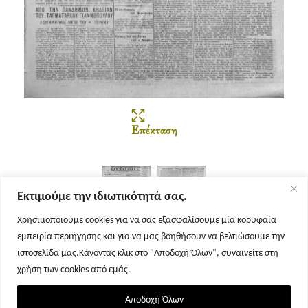
Επέκταση
Εκτιμούμε την ιδιωτικότητά σας.
Χρησιμοποιούμε cookies για να σας εξασφαλίσουμε μία κορυφαία
εμπειρία περιήγησης και για να μας βοηθήσουν να βελτιώσουμε την
Σελίδα 1
Σελίδα 2
ιστοσελίδα μας.Κάνοντας κλικ στο "Αποδοχή Όλων", συναινείτε στη
χρήση των cookies από εμάς.
Αποδοχή Όλων