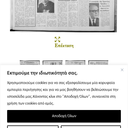
Επέκταση
Εκτιμούμε την ιδιωτικότητά σας.
Χρησιμοποιούμε cookies για να σας εξασφαλίσουμε μία κορυφαία
εμπειρία περιήγησης και για να μας βοηθήσουν να βελτιώσουμε την
Σελίδα 1
Σελίδα 2
Σελίδα 3
Σελίδα 4
ιστοσελίδα μας.Κάνοντας κλικ στο "Αποδοχή Όλων", συναινείτε στη
χρήση των cookies από εμάς.
Αποδοχή Όλων