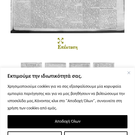
Επέκταση
Εκτιμούμε την ιδιωτικότητά σας.
Χρησιμοποιούμε cookies για να σας εξασφαλίσουμε μία κορυφαία
εμπειρία περιήγησης και για να μας βοηθήσουν να βελτιώσουμε την
Σελίδα 1
Σελίδα 2
Σελίδα 3
Σελίδα 4
ιστοσελίδα μας.Κάνοντας κλικ στο "Αποδοχή Όλων", συναινείτε στη
χρήση των cookies από εμάς.
Αποδοχή Όλων