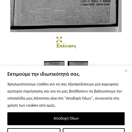
Επέκταση
Εκτιμούμε την ιδιωτικότητά σας.
Χρησιμοποιούμε cookies για να σας εξασφαλίσουμε μία κορυφαία
εμπειρία περιήγησης και για να μας βοηθήσουν να βελτιώσουμε την
Σελίδα 1
Σελίδα 2
ιστοσελίδα μας.Κάνοντας κλικ στο "Αποδοχή Όλων", συναινείτε στη
χρήση των cookies από εμάς.
Αποδοχή Όλων