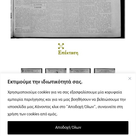
Επέκταση
Εκτιμούμε την ιδιωτικότητά σας.
Χρησιμοποιούμε cookies για να σας εξασφαλίσουμε μία κορυφαία
εμπειρία περιήγησης και για να μας βοηθήσουν να βελτιώσουμε την
Σελίδα 1
Σελίδα 2
Σελίδα 3
Σελίδα 4
ιστοσελίδα μας.Κάνοντας κλικ στο "Αποδοχή Όλων", συναινείτε στη
χρήση των cookies από εμάς.
Αποδοχή Όλων