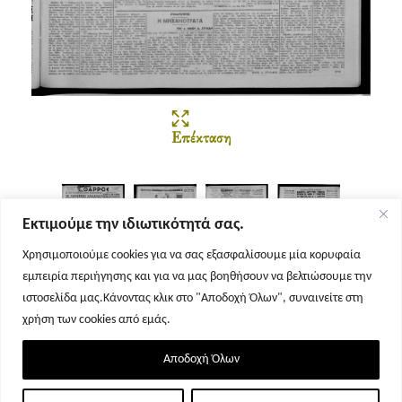
Επέκταση
Εκτιμούμε την ιδιωτικότητά σας.
Χρησιμοποιούμε cookies για να σας εξασφαλίσουμε μία κορυφαία
εμπειρία περιήγησης και για να μας βοηθήσουν να βελτιώσουμε την
Σελίδα 1
Σελίδα 2
Σελίδα 3
Σελίδα 4
ιστοσελίδα μας.Κάνοντας κλικ στο "Αποδοχή Όλων", συναινείτε στη
χρήση των cookies από εμάς.
Αποδοχή Όλων