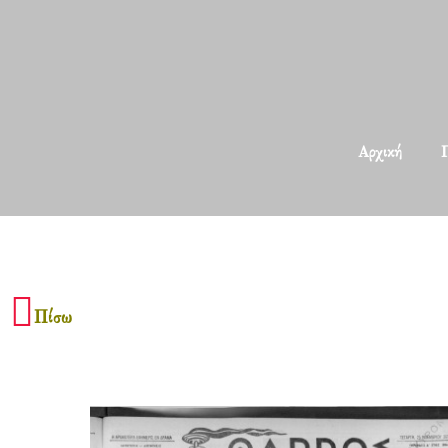
Αρχική
Π
Πίσω