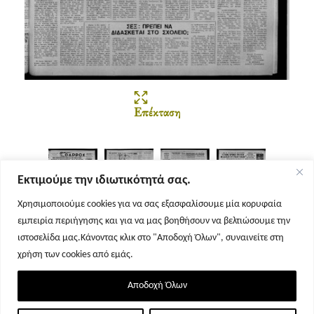
Επέκταση
Εκτιμούμε την ιδιωτικότητά σας.
Χρησιμοποιούμε cookies για να σας εξασφαλίσουμε μία κορυφαία
εμπειρία περιήγησης και για να μας βοηθήσουν να βελτιώσουμε την
Σελίδα 1
Σελίδα 2
Σελίδα 3
Σελίδα 4
ιστοσελίδα μας.Κάνοντας κλικ στο "Αποδοχή Όλων", συναινείτε στη
χρήση των cookies από εμάς.
Αποδοχή Όλων