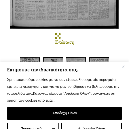
Επέκταση
Εκτιμούμε την ιδιωτικότητά σας.
Χρησιμοποιούμε cookies για να σας εξασφαλίσουμε μία κορυφαία
εμπειρία περιήγησης και για να μας βοηθήσουν να βελτιώσουμε την
Σελίδα 1
Σελίδα 2
Σελίδα 3
Σελίδα 4
ιστοσελίδα μας.Κάνοντας κλικ στο "Αποδοχή Όλων", συναινείτε στη
χρήση των cookies από εμάς.
Αποδοχή Όλων
Προσαρμογή
Απόρριψη Όλων