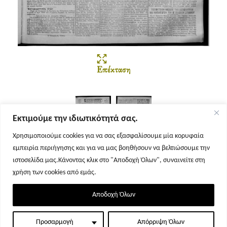
Επέκταση
Εκτιμούμε την ιδιωτικότητά σας.
Χρησιμοποιούμε cookies για να σας εξασφαλίσουμε μία κορυφαία
εμπειρία περιήγησης και για να μας βοηθήσουν να βελτιώσουμε την
Σελίδα 1
Σελίδα 2
ιστοσελίδα μας.Κάνοντας κλικ στο "Αποδοχή Όλων", συναινείτε στη
χρήση των cookies από εμάς.
Αποδοχή Όλων
Προσαρμογή
Απόρριψη Όλων