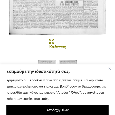
Επέκταση
Εκτιμούμε την ιδιωτικότητά σας.
Χρησιμοποιούμε cookies για να σας εξασφαλίσουμε μία κορυφαία
εμπειρία περιήγησης και για να μας βοηθήσουν να βελτιώσουμε την
Σελίδα 1
Σελίδα 2
ιστοσελίδα μας.Κάνοντας κλικ στο "Αποδοχή Όλων", συναινείτε στη
χρήση των cookies από εμάς.
Αποδοχή Όλων