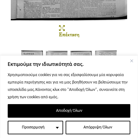
Επέκταση
Εκτιμούμε την ιδιωτικότητά σας.
Χρησιμοποιούμε cookies για να σας εξασφαλίσουμε μία κορυφαία
εμπειρία περιήγησης και για να μας βοηθήσουν να βελτιώσουμε την
Σελίδα 1
Σελίδα 2
Σελίδα 3
Σελίδα 4
ιστοσελίδα μας.Κάνοντας κλικ στο "Αποδοχή Όλων", συναινείτε στη
χρήση των cookies από εμάς.
Αποδοχή Όλων
Προσαρμογή
Απόρριψη Όλων