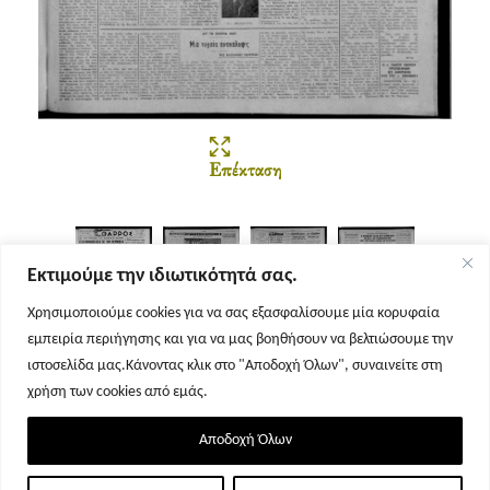
Επέκταση
Εκτιμούμε την ιδιωτικότητά σας.
Χρησιμοποιούμε cookies για να σας εξασφαλίσουμε μία κορυφαία
εμπειρία περιήγησης και για να μας βοηθήσουν να βελτιώσουμε την
Σελίδα 1
Σελίδα 2
Σελίδα 3
Σελίδα 4
ιστοσελίδα μας.Κάνοντας κλικ στο "Αποδοχή Όλων", συναινείτε στη
χρήση των cookies από εμάς.
Αποδοχή Όλων