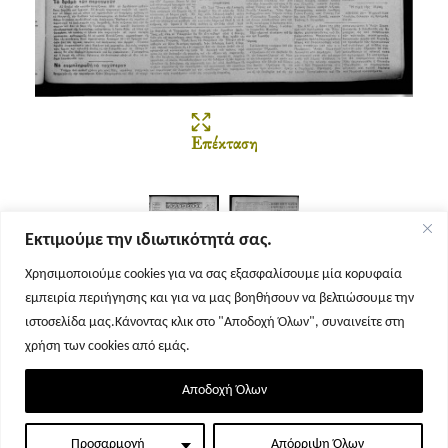
Επέκταση
Εκτιμούμε την ιδιωτικότητά σας.
Χρησιμοποιούμε cookies για να σας εξασφαλίσουμε μία κορυφαία
εμπειρία περιήγησης και για να μας βοηθήσουν να βελτιώσουμε την
Σελίδα 1
Σελίδα 2
ιστοσελίδα μας.Κάνοντας κλικ στο "Αποδοχή Όλων", συναινείτε στη
χρήση των cookies από εμάς.
Αποδοχή Όλων
Προσαρμογή
Απόρριψη Όλων