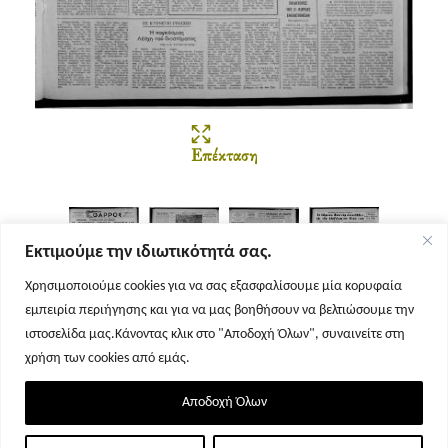
Επέκταση
Εκτιμούμε την ιδιωτικότητά σας.
Χρησιμοποιούμε cookies για να σας εξασφαλίσουμε μία κορυφαία
εμπειρία περιήγησης και για να μας βοηθήσουν να βελτιώσουμε την
Σελίδα 1
Σελίδα 2
Σελίδα 3
Σελίδα 4
ιστοσελίδα μας.Κάνοντας κλικ στο "Αποδοχή Όλων", συναινείτε στη
χρήση των cookies από εμάς.
Αποδοχή Όλων