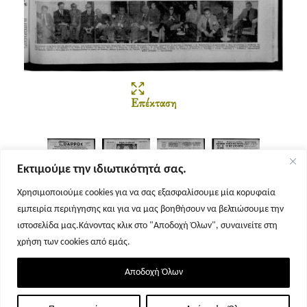
Επέκταση
Εκτιμούμε την ιδιωτικότητά σας.
Χρησιμοποιούμε cookies για να σας εξασφαλίσουμε μία κορυφαία
εμπειρία περιήγησης και για να μας βοηθήσουν να βελτιώσουμε την
Σελίδα 1
Σελίδα 2
Σελίδα 3
Σελίδα 4
ιστοσελίδα μας.Κάνοντας κλικ στο "Αποδοχή Όλων", συναινείτε στη
χρήση των cookies από εμάς.
Αποδοχή Όλων