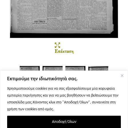
Επέκταση
Εκτιμούμε την ιδιωτικότητά σας.
Χρησιμοποιούμε cookies για να σας εξασφαλίσουμε μία κορυφαία
εμπειρία περιήγησης και για να μας βοηθήσουν να βελτιώσουμε την
Σελίδα 1
Σελίδα 2
Σελίδα 3
Σελίδα 4
ιστοσελίδα μας.Κάνοντας κλικ στο "Αποδοχή Όλων", συναινείτε στη
χρήση των cookies από εμάς.
Αποδοχή Όλων