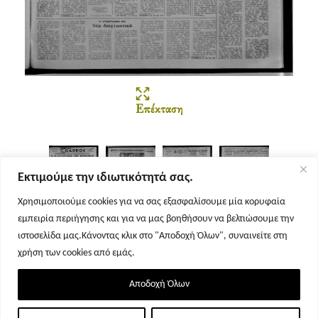
Επέκταση
Εκτιμούμε την ιδιωτικότητά σας.
Χρησιμοποιούμε cookies για να σας εξασφαλίσουμε μία κορυφαία
εμπειρία περιήγησης και για να μας βοηθήσουν να βελτιώσουμε την
Σελίδα 1
Σελίδα 2
Σελίδα 3
Σελίδα 4
ιστοσελίδα μας.Κάνοντας κλικ στο "Αποδοχή Όλων", συναινείτε στη
χρήση των cookies από εμάς.
Αποδοχή Όλων