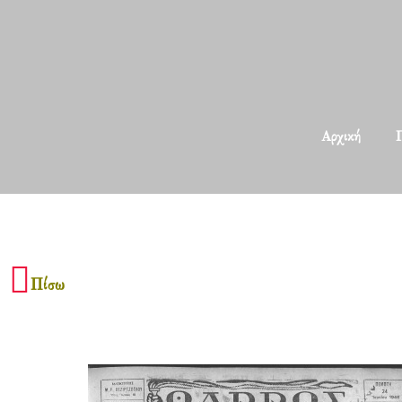
Αρχική
Π
Πίσω