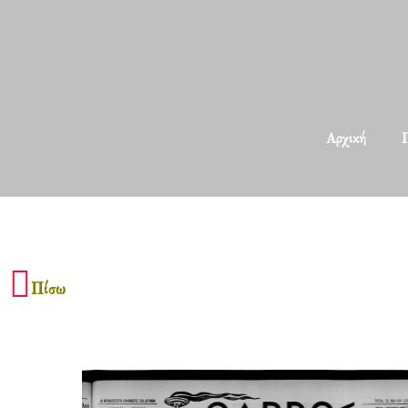
Αρχική
Π
Πίσω