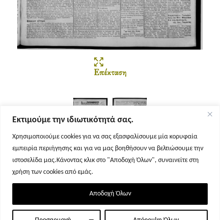
Επέκταση
Εκτιμούμε την ιδιωτικότητά σας.
Χρησιμοποιούμε cookies για να σας εξασφαλίσουμε μία κορυφαία
εμπειρία περιήγησης και για να μας βοηθήσουν να βελτιώσουμε την
Σελίδα 1
Σελίδα 2
ιστοσελίδα μας.Κάνοντας κλικ στο "Αποδοχή Όλων", συναινείτε στη
χρήση των cookies από εμάς.
Αποδοχή Όλων