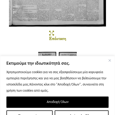
Επέκταση
Εκτιμούμε την ιδιωτικότητά σας.
Χρησιμοποιούμε cookies για να σας εξασφαλίσουμε μία κορυφαία
εμπειρία περιήγησης και για να μας βοηθήσουν να βελτιώσουμε την
Σελίδα 1
Σελίδα 2
ιστοσελίδα μας.Κάνοντας κλικ στο "Αποδοχή Όλων", συναινείτε στη
χρήση των cookies από εμάς.
Αποδοχή Όλων