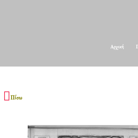
Αρχική
Π
Πίσω