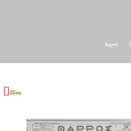
Αρχική
Π
Πίσω