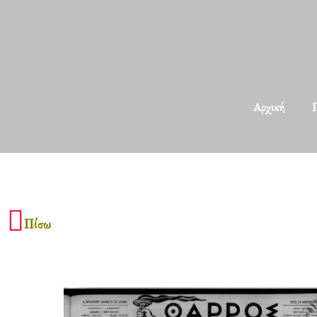
Αρχική
Π
Πίσω