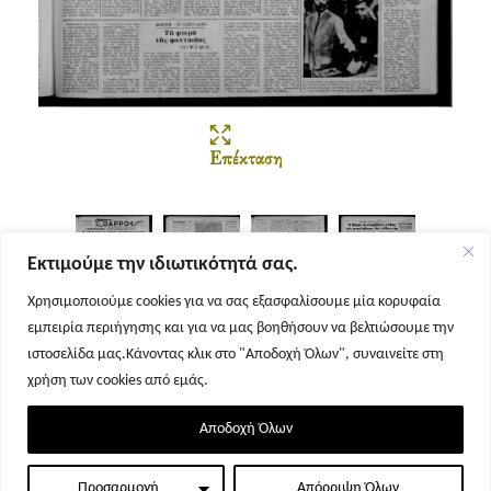
Επέκταση
Εκτιμούμε την ιδιωτικότητά σας.
Χρησιμοποιούμε cookies για να σας εξασφαλίσουμε μία κορυφαία
εμπειρία περιήγησης και για να μας βοηθήσουν να βελτιώσουμε την
Σελίδα 1
Σελίδα 2
Σελίδα 3
Σελίδα 4
ιστοσελίδα μας.Κάνοντας κλικ στο "Αποδοχή Όλων", συναινείτε στη
χρήση των cookies από εμάς.
Αποδοχή Όλων
Προσαρμογή
Απόρριψη Όλων